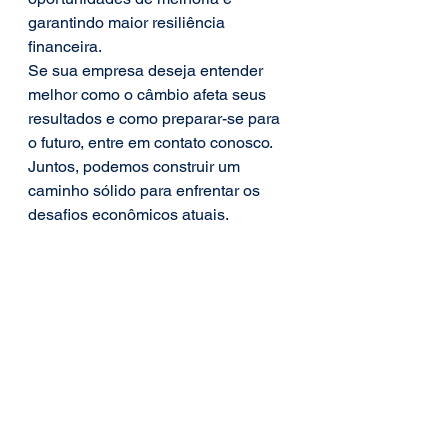
garantindo maior resiliência 
financeira.
Se sua empresa deseja entender 
melhor como o câmbio afeta seus 
resultados e como preparar-se para 
o futuro, entre em contato conosco. 
Juntos, podemos construir um 
caminho sólido para enfrentar os 
desafios econômicos atuais.
#ImpactoDoDólarElevado
, 
#AltaDoDólar
, 
#EfeitosDoCâmbio
, 
#EconomiaBrasileira
, 
#ValorizaçãoDoDólar
, 
#GestãoFinanceira
, 
#EstratégiasFinanceiras
, 
#PlanejamentoFinanceiro
, 
#AnáliseDeFluxoDeCaixa
, 